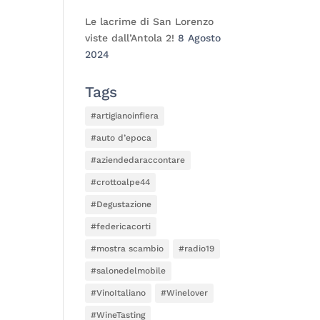
Le lacrime di San Lorenzo
viste dall’Antola 2!
8 Agosto
2024
Tags
#artigianoinfiera
#auto d’epoca
#aziendedaraccontare
#crottoalpe44
#Degustazione
#federicacorti
#mostra scambio
#radio19
#salonedelmobile
#VinoItaliano
#Winelover
#WineTasting