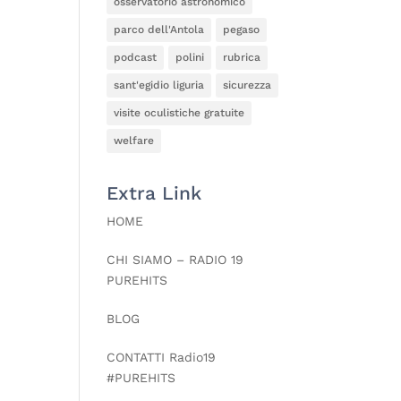
osservatorio astronomico
parco dell'Antola
pegaso
podcast
polini
rubrica
sant'egidio liguria
sicurezza
visite oculistiche gratuite
welfare
Extra Link
HOME
CHI SIAMO – RADIO 19
PUREHITS
BLOG
CONTATTI Radio19
#PUREHITS