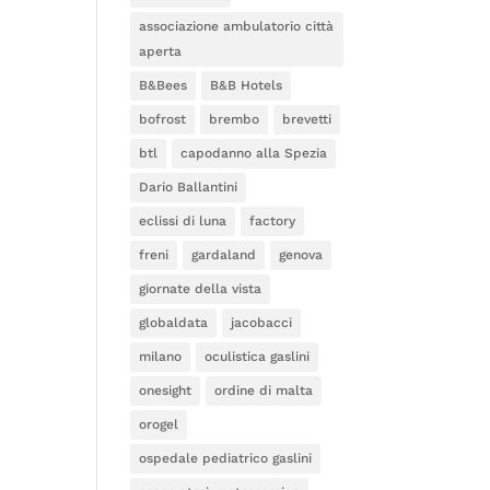
associazione ambulatorio città
aperta
B&Bees
B&B Hotels
bofrost
brembo
brevetti
btl
capodanno alla Spezia
Dario Ballantini
eclissi di luna
factory
freni
gardaland
genova
giornate della vista
globaldata
jacobacci
milano
oculistica gaslini
onesight
ordine di malta
orogel
ospedale pediatrico gaslini