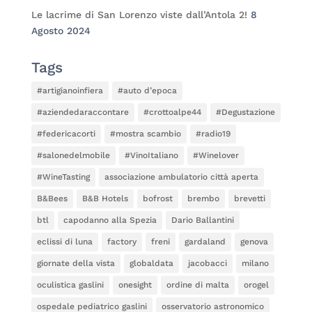
Le lacrime di San Lorenzo viste dall’Antola 2!
8
Agosto 2024
Tags
#artigianoinfiera
#auto d’epoca
#aziendedaraccontare
#crottoalpe44
#Degustazione
#federicacorti
#mostra scambio
#radio19
#salonedelmobile
#VinoItaliano
#Winelover
#WineTasting
associazione ambulatorio città aperta
B&Bees
B&B Hotels
bofrost
brembo
brevetti
btl
capodanno alla Spezia
Dario Ballantini
eclissi di luna
factory
freni
gardaland
genova
giornate della vista
globaldata
jacobacci
milano
oculistica gaslini
onesight
ordine di malta
orogel
ospedale pediatrico gaslini
osservatorio astronomico