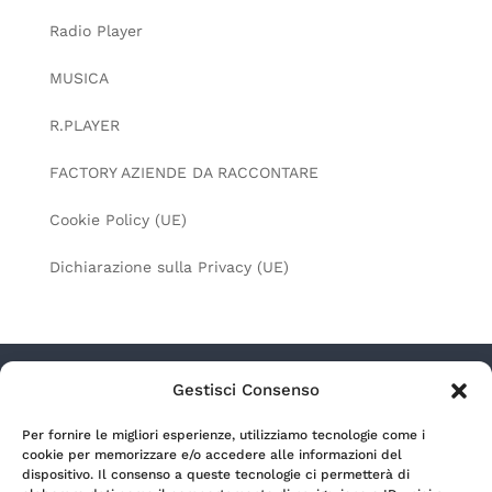
Radio Player
MUSICA
R.PLAYER
FACTORY AZIENDE DA RACCONTARE
Cookie Policy (UE)
Dichiarazione sulla Privacy (UE)
Gestisci Consenso
Radio Lagouno s.r.l. a socio unico – Via Camozzi
Per fornire le migliori esperienze, utilizziamo tecnologie come i
9/11 – 24122 Bergamo (Italia) | P.Iva 00699990164 |
cookie per memorizzare e/o accedere alle informazioni del
REA BG-166254 | Capitale sociale € 500.000,00 i.v.
dispositivo. Il consenso a queste tecnologie ci permetterà di