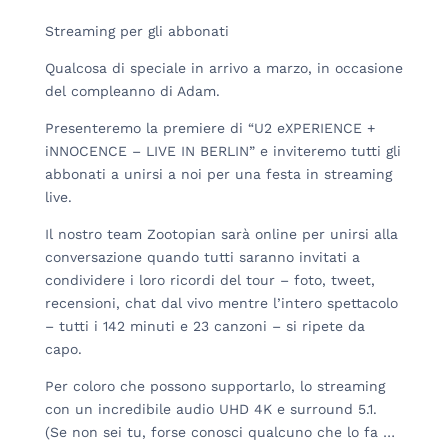
Streaming per gli abbonati
Qualcosa di speciale in arrivo a marzo, in occasione
del compleanno di Adam.
Presenteremo la premiere di “U2 eXPERIENCE +
iNNOCENCE – LIVE IN BERLIN” e inviteremo tutti gli
abbonati a unirsi a noi per una festa in streaming
live.
Il nostro team Zootopian sarà online per unirsi alla
conversazione quando tutti saranno invitati a
condividere i loro ricordi del tour – foto, tweet,
recensioni, chat dal vivo mentre l’intero spettacolo
– tutti i 142 minuti e 23 canzoni – si ripete da
capo.
Per coloro che possono supportarlo, lo streaming
con un incredibile audio UHD 4K e surround 5.1.
(Se non sei tu, forse conosci qualcuno che lo fa …