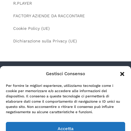
R.PLAYER
FACTORY AZIENDE DA RACCONTARE
Cookie Policy (UE)
Dichiarazione sulla Privacy (UE)
Gestisci Consenso
Radio Lagouno s.r.l. a socio unico – Via Camozzi
Per fornire le migliori esperienze, utilizziamo tecnologie come i
9/11 – 24122 Bergamo (Italia) | P.Iva 00699990164 |
cookie per memorizzare e/o accedere alle informazioni del
REA BG-166254 | Capitale sociale € 500.000,00 i.v.
dispositivo. Il consenso a queste tecnologie ci permetterà di
elaborare dati come il comportamento di navigazione o ID unici su
questo sito. Non acconsentire o ritirare il consenso può influire
Privacy Policy
negativamente su alcune caratteristiche e funzioni.
Accetta
Cookie Policy