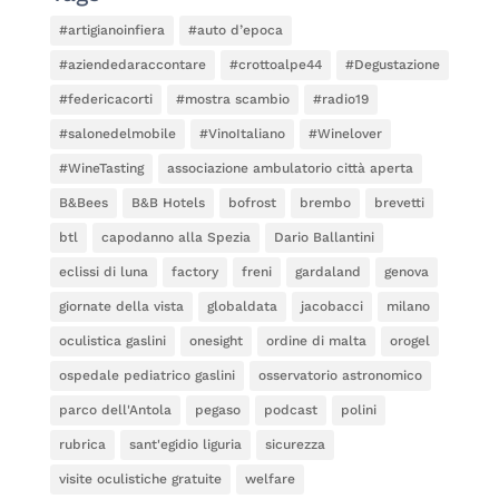
#artigianoinfiera
#auto d’epoca
#aziendedaraccontare
#crottoalpe44
#Degustazione
#federicacorti
#mostra scambio
#radio19
#salonedelmobile
#VinoItaliano
#Winelover
#WineTasting
associazione ambulatorio città aperta
B&Bees
B&B Hotels
bofrost
brembo
brevetti
btl
capodanno alla Spezia
Dario Ballantini
eclissi di luna
factory
freni
gardaland
genova
giornate della vista
globaldata
jacobacci
milano
oculistica gaslini
onesight
ordine di malta
orogel
ospedale pediatrico gaslini
osservatorio astronomico
parco dell'Antola
pegaso
podcast
polini
rubrica
sant'egidio liguria
sicurezza
visite oculistiche gratuite
welfare