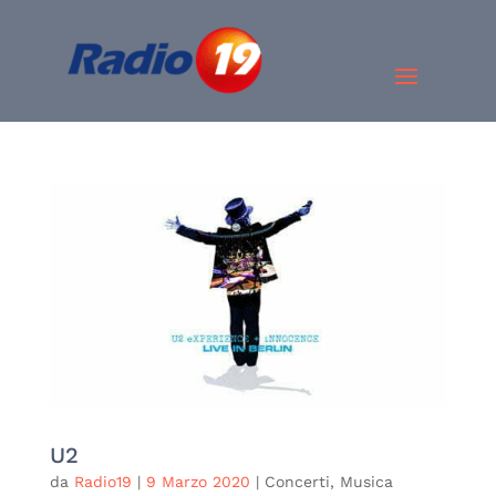
U2
da
Radio19
|
9 Marzo 2020
|
Concerti
,
Musica