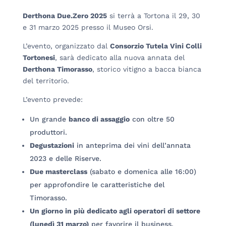
Derthona Due.Zero 2025
si terrà a Tortona il 29, 30
e 31 marzo 2025 presso il Museo Orsi.
L’evento, organizzato dal
Consorzio Tutela Vini Colli
Tortonesi
, sarà dedicato alla nuova annata del
Derthona Timorasso
, storico vitigno a bacca bianca
del territorio.
L’evento prevede:
Un grande
banco di assaggio
con oltre 50
produttori.
Degustazioni
in anteprima dei vini dell’annata
2023 e delle Riserve.
Due masterclass
(sabato e domenica alle 16:00)
per approfondire le caratteristiche del
Timorasso.
Un giorno in più dedicato agli operatori di settore
(lunedì 31 marzo)
per favorire il business.