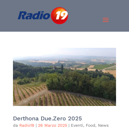
Derthona Due.Zero 2025
da
Radio19
|
26 Marzo 2025
|
Eventi
,
Food
,
News