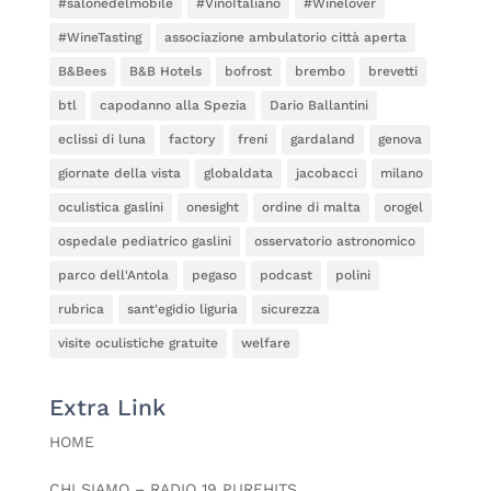
#salonedelmobile
#VinoItaliano
#Winelover
#WineTasting
associazione ambulatorio città aperta
B&Bees
B&B Hotels
bofrost
brembo
brevetti
btl
capodanno alla Spezia
Dario Ballantini
eclissi di luna
factory
freni
gardaland
genova
giornate della vista
globaldata
jacobacci
milano
oculistica gaslini
onesight
ordine di malta
orogel
ospedale pediatrico gaslini
osservatorio astronomico
parco dell'Antola
pegaso
podcast
polini
rubrica
sant'egidio liguria
sicurezza
visite oculistiche gratuite
welfare
Extra Link
HOME
CHI SIAMO – RADIO 19 PUREHITS