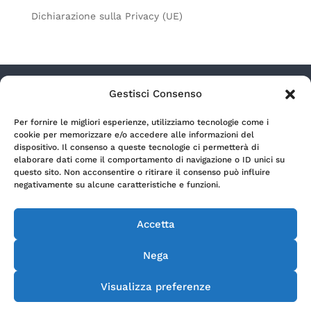
Dichiarazione sulla Privacy (UE)
Gestisci Consenso
Radio Lagouno s.r.l. a socio unico – Via Camozzi
Per fornire le migliori esperienze, utilizziamo tecnologie come i
9/11 – 24122 Bergamo (Italia) | P.Iva 00699990164 |
cookie per memorizzare e/o accedere alle informazioni del
REA BG-166254 | Capitale sociale € 500.000,00 i.v.
dispositivo. Il consenso a queste tecnologie ci permetterà di
elaborare dati come il comportamento di navigazione o ID unici su
questo sito. Non acconsentire o ritirare il consenso può influire
Privacy Policy
negativamente su alcune caratteristiche e funzioni.
Accetta
Cookie Policy
Nega
Copyright Radio 19 2015© e segg. Tutti i diritti
Visualizza preferenze
riservati.