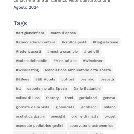
Le lacrime di San Lorenzo viste dall’Antola 2!
8
Agosto 2024
Tags
#artigianoinfiera
#auto d’epoca
#aziendedaraccontare
#crottoalpe44
#Degustazione
#federicacorti
#mostra scambio
#radio19
#salonedelmobile
#VinoItaliano
#Winelover
#WineTasting
associazione ambulatorio città aperta
B&Bees
B&B Hotels
bofrost
brembo
brevetti
btl
capodanno alla Spezia
Dario Ballantini
eclissi di luna
factory
freni
gardaland
genova
giornate della vista
globaldata
jacobacci
milano
oculistica gaslini
onesight
ordine di malta
orogel
ospedale pediatrico gaslini
osservatorio astronomico