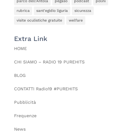
parco dell'Antola
pegaso
podcast
polini
rubrica
sant'egidio liguria
sicurezza
visite oculistiche gratuite
welfare
Extra Link
HOME
CHI SIAMO – RADIO 19 PUREHITS
BLOG
CONTATTI Radio19 #PUREHITS
Pubblicità
Frequenze
News