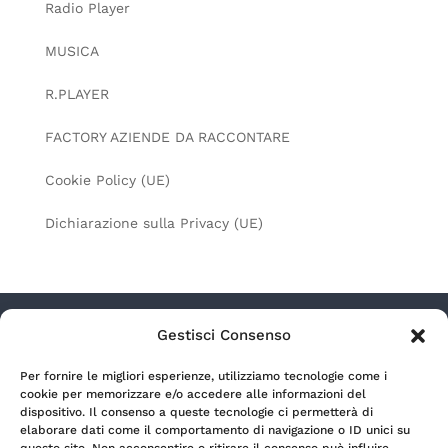
Radio Player
MUSICA
R.PLAYER
FACTORY AZIENDE DA RACCONTARE
Cookie Policy (UE)
Dichiarazione sulla Privacy (UE)
Gestisci Consenso
Radio Lagouno s.r.l. a socio unico – Via Camozzi
Per fornire le migliori esperienze, utilizziamo tecnologie come i
9/11 – 24122 Bergamo (Italia) | P.Iva 00699990164 |
cookie per memorizzare e/o accedere alle informazioni del
REA BG-166254 | Capitale sociale € 500.000,00 i.v.
dispositivo. Il consenso a queste tecnologie ci permetterà di
elaborare dati come il comportamento di navigazione o ID unici su