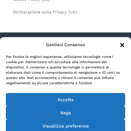
Dichiarazione sulla Privacy (UE)
Gestisci Consenso
Radio Lagouno s.r.l. a socio unico – Via Camozzi
Per fornire le migliori esperienze, utilizziamo tecnologie come i
9/11 – 24122 Bergamo (Italia) | P.Iva 00699990164 |
cookie per memorizzare e/o accedere alle informazioni del
REA BG-166254 | Capitale sociale € 500.000,00 i.v.
dispositivo. Il consenso a queste tecnologie ci permetterà di
elaborare dati come il comportamento di navigazione o ID unici su
questo sito. Non acconsentire o ritirare il consenso può influire
Privacy Policy
negativamente su alcune caratteristiche e funzioni.
Accetta
Cookie Policy
Nega
Copyright Radio 19 2015© e segg. Tutti i diritti
Visualizza preferenze
riservati.