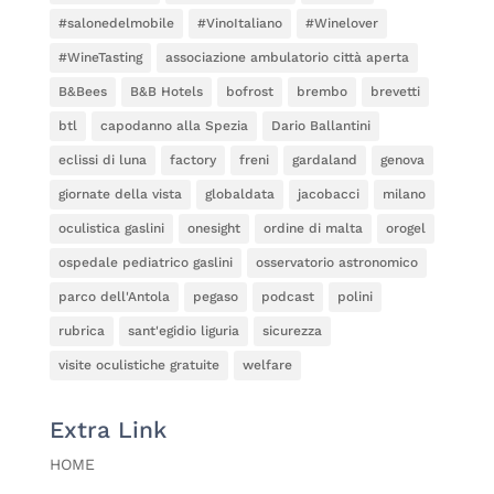
#salonedelmobile
#VinoItaliano
#Winelover
#WineTasting
associazione ambulatorio città aperta
B&Bees
B&B Hotels
bofrost
brembo
brevetti
btl
capodanno alla Spezia
Dario Ballantini
eclissi di luna
factory
freni
gardaland
genova
giornate della vista
globaldata
jacobacci
milano
oculistica gaslini
onesight
ordine di malta
orogel
ospedale pediatrico gaslini
osservatorio astronomico
parco dell'Antola
pegaso
podcast
polini
rubrica
sant'egidio liguria
sicurezza
visite oculistiche gratuite
welfare
Extra Link
HOME