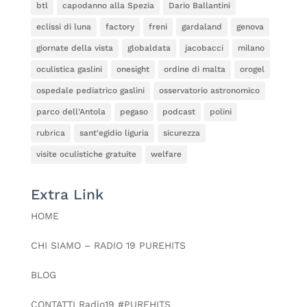
btl
capodanno alla Spezia
Dario Ballantini
eclissi di luna
factory
freni
gardaland
genova
giornate della vista
globaldata
jacobacci
milano
oculistica gaslini
onesight
ordine di malta
orogel
ospedale pediatrico gaslini
osservatorio astronomico
parco dell'Antola
pegaso
podcast
polini
rubrica
sant'egidio liguria
sicurezza
visite oculistiche gratuite
welfare
Extra Link
HOME
CHI SIAMO – RADIO 19 PUREHITS
BLOG
CONTATTI Radio19 #PUREHITS