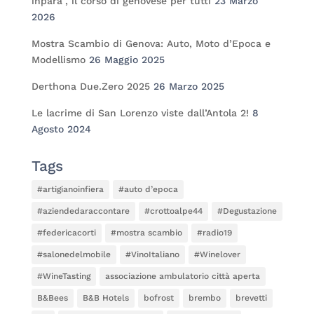
inparâ”, il corso di genovese per tutti
23 Marzo
2026
Mostra Scambio di Genova: Auto, Moto d’Epoca e
Modellismo
26 Maggio 2025
Derthona Due.Zero 2025
26 Marzo 2025
Le lacrime di San Lorenzo viste dall’Antola 2!
8
Agosto 2024
Tags
#artigianoinfiera
#auto d’epoca
#aziendedaraccontare
#crottoalpe44
#Degustazione
#federicacorti
#mostra scambio
#radio19
#salonedelmobile
#VinoItaliano
#Winelover
#WineTasting
associazione ambulatorio città aperta
B&Bees
B&B Hotels
bofrost
brembo
brevetti