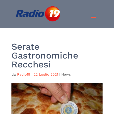
Serate
Gastronomiche
Recchesi
da
Radio19
|
22 Luglio 2021
|
News