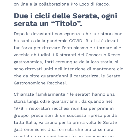
on line e la collaborazione Pro Loco di Recco.
Due i cicli delle Serate, ogni
serata un “Titolo”.
Dopo le devastanti conseguenze che la ristorazione
ha subito dalla pandemia COVID-19, ci si è dovuti
far forza per ritrovare l’entusiasmo e ritornare alle
vecchie abitudini. I Ristoranti del Consorzio Recco
gastronomica, forti comunque della loro storia, si
sono ritrovati uniti nell’intenzione di mantenere ciò
che da oltre quarant’anni li caratterizza, le Serate
Gastronomiche Recchesi.
Chiamate familiarmente “ le serate”, hanno una
storia lunga oltre quarant’anni, da quando nel
1976 i ristoratori recchesi riunitisi per primi in
gruppo, precursori di un successo ripreso poi da
tutta Italia, vararono per la prima volta le Serate
gastronomiche. Una formula che ora ci sembra
scontata, ma a quei tempi fu un fenomeno: un