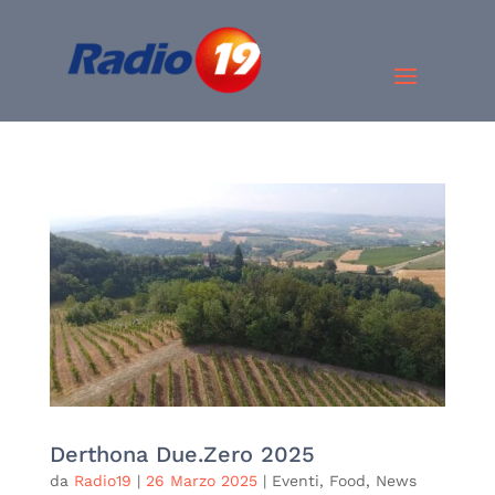
Derthona Due.Zero 2025
da
Radio19
|
26 Marzo 2025
|
Eventi
,
Food
,
News