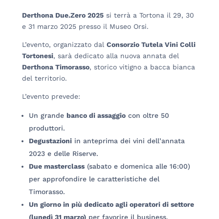
Derthona Due.Zero 2025
si terrà a Tortona il 29, 30
e 31 marzo 2025 presso il Museo Orsi.
L’evento, organizzato dal
Consorzio Tutela Vini Colli
Tortonesi
, sarà dedicato alla nuova annata del
Derthona Timorasso
, storico vitigno a bacca bianca
del territorio.
L’evento prevede:
Un grande
banco di assaggio
con oltre 50
produttori.
Degustazioni
in anteprima dei vini dell’annata
2023 e delle Riserve.
Due masterclass
(sabato e domenica alle 16:00)
per approfondire le caratteristiche del
Timorasso.
Un giorno in più dedicato agli operatori di settore
(lunedì 31 marzo)
per favorire il business.