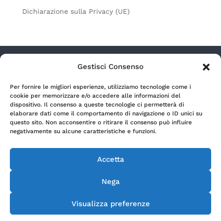
Dichiarazione sulla Privacy (UE)
Gestisci Consenso
Radio Lagouno s.r.l. a socio unico – Via Camozzi
Per fornire le migliori esperienze, utilizziamo tecnologie come i
9/11 – 24122 Bergamo (Italia) | P.Iva 00699990164 |
cookie per memorizzare e/o accedere alle informazioni del
REA BG-166254 | Capitale sociale € 500.000,00 i.v.
dispositivo. Il consenso a queste tecnologie ci permetterà di
elaborare dati come il comportamento di navigazione o ID unici su
questo sito. Non acconsentire o ritirare il consenso può influire
Privacy Policy
negativamente su alcune caratteristiche e funzioni.
Accetta
Cookie Policy
Nega
Copyright Radio 19 2015© e segg. Tutti i diritti
Visualizza preferenze
riservati.