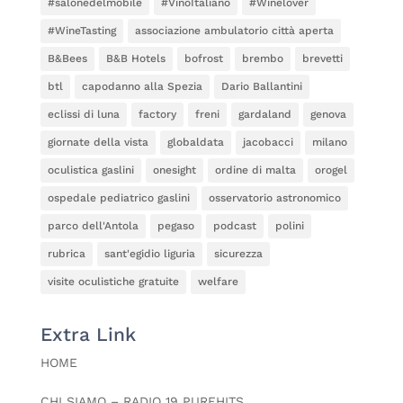
#salonedelmobile
#VinoItaliano
#Winelover
#WineTasting
associazione ambulatorio città aperta
B&Bees
B&B Hotels
bofrost
brembo
brevetti
btl
capodanno alla Spezia
Dario Ballantini
eclissi di luna
factory
freni
gardaland
genova
giornate della vista
globaldata
jacobacci
milano
oculistica gaslini
onesight
ordine di malta
orogel
ospedale pediatrico gaslini
osservatorio astronomico
parco dell'Antola
pegaso
podcast
polini
rubrica
sant'egidio liguria
sicurezza
visite oculistiche gratuite
welfare
Extra Link
HOME
CHI SIAMO – RADIO 19 PUREHITS