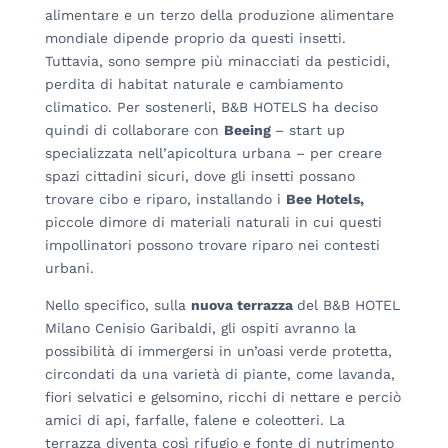
alimentare e un terzo della produzione alimentare
mondiale dipende proprio da questi insetti.
Tuttavia, sono sempre più minacciati da pesticidi,
perdita di habitat naturale e cambiamento
climatico. Per sostenerli, B&B HOTELS ha deciso
quindi di collaborare con
Beeing
– start up
specializzata nell’apicoltura urbana – per creare
spazi cittadini sicuri, dove gli insetti possano
trovare cibo e riparo, installando i
Bee Hotels,
piccole dimore di materiali naturali in cui questi
impollinatori possono trovare riparo nei contesti
urbani.
Nello specifico, sulla
nuova terrazza
del B&B HOTEL
Milano Cenisio Garibaldi, gli ospiti avranno la
possibilità di immergersi in un’oasi verde protetta,
circondati da una varietà di piante, come lavanda,
fiori selvatici e gelsomino, ricchi di nettare e perciò
amici di api, farfalle, falene e coleotteri. La
terrazza diventa così rifugio e fonte di nutrimento