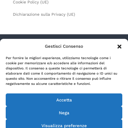
Cookie Policy (UE)
Dichiarazione sulla Privacy (UE)
Gestisci Consenso
Radio Lagouno s.r.l. a socio unico – Via Camozzi
Per fornire le migliori esperienze, utilizziamo tecnologie come i
9/11 – 24122 Bergamo (Italia) | P.Iva 00699990164 |
cookie per memorizzare e/o accedere alle informazioni del
REA BG-166254 | Capitale sociale € 500.000,00 i.v.
dispositivo. Il consenso a queste tecnologie ci permetterà di
elaborare dati come il comportamento di navigazione o ID unici su
questo sito. Non acconsentire o ritirare il consenso può influire
Privacy Policy
negativamente su alcune caratteristiche e funzioni.
Accetta
Cookie Policy
Nega
Copyright Radio 19 2015© e segg. Tutti i diritti
Visualizza preferenze
riservati.