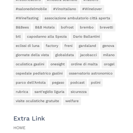
#salonedelmobile
#VinoItaliano
#Winelover
#WineTasting
associazione ambulatorio città aperta
B&Bees
B&B Hotels
bofrost
brembo
brevetti
btl
capodanno alla Spezia
Dario Ballantini
eclissi di luna
factory
freni
gardaland
genova
giornate della vista
globaldata
jacobacci
milano
oculistica gaslini
onesight
ordine di malta
orogel
ospedale pediatrico gaslini
osservatorio astronomico
parco dell'Antola
pegaso
podcast
polini
rubrica
sant'egidio liguria
sicurezza
visite oculistiche gratuite
welfare
Extra Link
HOME