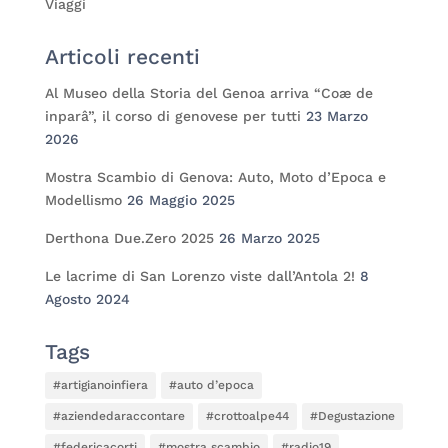
Viaggi
Articoli recenti
Al Museo della Storia del Genoa arriva “Coæ de
inparâ”, il corso di genovese per tutti
23 Marzo
2026
Mostra Scambio di Genova: Auto, Moto d’Epoca e
Modellismo
26 Maggio 2025
Derthona Due.Zero 2025
26 Marzo 2025
Le lacrime di San Lorenzo viste dall’Antola 2!
8
Agosto 2024
Tags
#artigianoinfiera
#auto d’epoca
#aziendedaraccontare
#crottoalpe44
#Degustazione
#federicacorti
#mostra scambio
#radio19