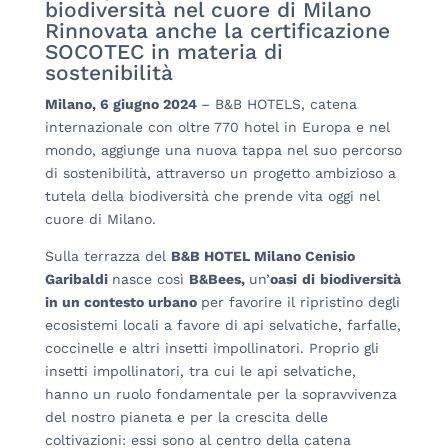
biodiversità nel cuore di Milano
Rinnovata anche la certificazione
SOCOTEC in materia di
sostenibilità
Milano, 6 giugno 2024
– B&B HOTELS, catena
internazionale con oltre 770 hotel in Europa e nel
mondo, aggiunge una nuova tappa nel suo percorso
di sostenibilità, attraverso un progetto ambizioso a
tutela della biodiversità che prende vita oggi nel
cuore di Milano.
Sulla terrazza del
B&B HOTEL Milano Cenisio
Garibaldi
nasce così
B&Bees,
un’
oa
si
d
i
biodiversità
in un contesto urbano
per favorire il ripristino degli
ecosistemi locali a favore di api selvatiche, farfalle,
coccinelle e altri insetti impollinatori. Proprio gli
insetti impollinatori, tra cui le api selvatiche,
hanno un ruolo fondamentale per la sopravvivenza
del nostro pianeta e per la crescita delle
coltivazioni: essi sono al centro della catena