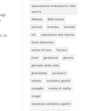
associazione ambulatorio città
aperta
egli
B&Bees
B&B Hotels
i
bofrost
brembo
brevetti
btl
capodanno alla Spezia
al 20
Dario Ballantini
eclissi di luna
factory
freni
gardaland
genova
giornate della vista
globaldata
jacobacci
milano
oculistica gaslini
onesight
ordine di malta
orogel
ospedale pediatrico gaslini