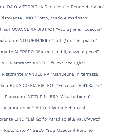
ante DA Ö VITTORIO “A Cena con le Donne del Vino”
– Ristorante LINO “Cotto, crudo e marinato”
elina FOCACCERIA BISTROT “Acciughe & Focaccia”
Ristorante VITTURIN 1860 “La Liguria nel piatto”
torante ALFREDO “Muscoli, mitili, cozze e peoci”
io – Ristorante ANGELO “I love acciughe”
o – Ristorante MANUELINA “Manuelina in terrazza”
elina FOCACCERIA BISTROT “Focaccia & 61 Saten”
 – Ristorante VITTURIN 1860 “A tutto tonno”
– Ristorante ALFREDO “Liguria e dintorni”
orante LINO “Dal Golfo Paradiso alla Val D’Aveto”
– Ristorante ANGELO “Sua Maestà il Porcino”