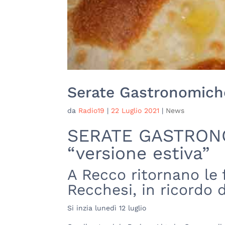
Serate Gastronomich
da
Radio19
|
22 Luglio 2021
|
News
SERATE GASTRON
“versione estiva”
A Recco ritornano l
Recchesi, in ricordo 
Si inzia lunedì 12 luglio