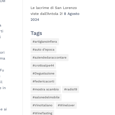
COM
Le lacrime di San Lorenzo
viste dall’Antola 2!
8 Agosto
2024
a
ti
Tags
i
#artigianoinfiera
#auto d’epoca
ori
#aziendedaraccontare
rima
n
#crottoalpe44
 Fu
#Degustazione
ù
#federicacorti
il
e in
#mostra scambio
#radio19
#salonedelmobile
#VinoItaliano
#Winelover
he ai
#WineTasting