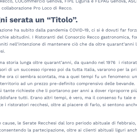
di Recco, COCommercio Genova, FIPE Liguria e FEPAG Genova, AS
a collaborazione Pro Loco di Recco.
gni serata un “Titolo”.
azione ha subito dalla pandemia COVID-19, ci si è dovuti far forz
cchie abitudini. I Ristoranti del Consorzio Recco gastronomica, for
uniti nell’intenzione di mantenere ciò che da oltre quarant’anni l
si.
a storia lunga oltre quarant’anni, da quando nel 1976 i ristorat
sori di un successo ripreso poi da tutta Italia, vararono per la p
che ora ci sembra scontata, ma a quei tempi fu un fenomeno: u
o territorio ad un prezzo pre-definito comprensivo delle bevande.
ì tante richieste che li portarono per anni a dover riproporre pi
disfare tutti. Erano altri tempi, è vero, ma il consenso fu tale e 
 i ristoratori recchesi, oltre al piacere di farlo, si sentono anch
cause, le Serate Recchesi dal loro periodo abituale di febbraio,
consentendo la partecipazione, oltre ai clienti abituali liguri anc