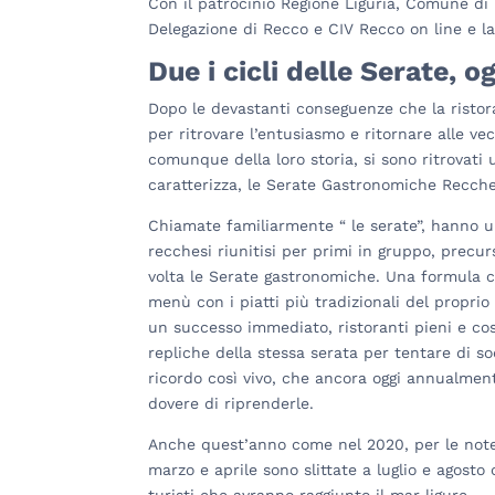
Con il patrocinio Regione Liguria, Comune 
Delegazione di Recco e CIV Recco on line e l
Due i cicli delle Serate, o
Dopo le devastanti conseguenze che la ristor
per ritrovare l’entusiasmo e ritornare alle ve
comunque della loro storia, si sono ritrovati 
caratterizza, le Serate Gastronomiche Recche
Chiamate familiarmente “ le serate”, hanno un
recchesi riunitisi per primi in gruppo, precur
volta le Serate gastronomiche. Una formula 
menù con i piatti più tradizionali del propri
un successo immediato, ristoranti pieni e cos
repliche della stessa serata per tentare di sod
ricordo così vivo, che ancora oggi annualmente
dovere di riprenderle.
Anche quest’anno come nel 2020, per le note 
marzo e aprile sono slittate a luglio e agosto 
turisti che avranno raggiunto il mar ligure.