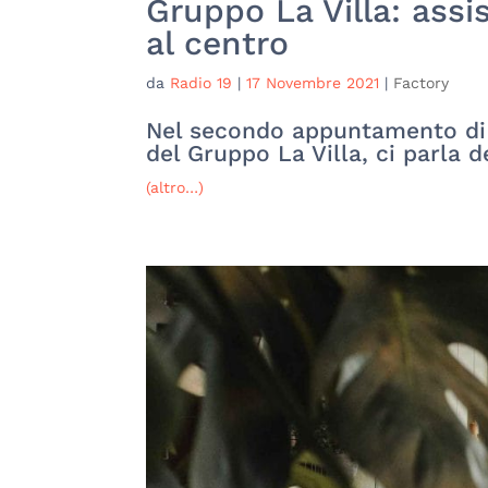
Gruppo La Villa: assi
al centro
da
Radio 19
|
17 Novembre 2021
|
Factory
Nel secondo appuntamento di F
del Gruppo La Villa, ci parla d
(altro…)