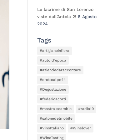
Le lacrime di San Lorenzo
viste dall’Antola 2!
8 Agosto
2024
Tags
#artigianoinfiera
#auto d’epoca
#aziendedaraccontare
#crottoalpe44
#Degustazione
#federicacorti
#mostra scambio
#radio19
#salonedelmobile
#VinoItaliano
#Winelover
#WineTasting