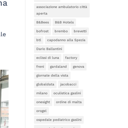
na
associazione ambulatorio città
aperta
B&Bees
B&B Hotels
bofrost
brembo
brevetti
le
btl
capodanno alla Spezia
Dario Ballantini
eclissi di luna
factory
freni
gardaland
genova
giornate della vista
globaldata
jacobacci
milano
oculistica gaslini
onesight
ordine di malta
orogel
ospedale pediatrico gaslini