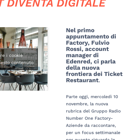
 DIVENTA DIGITALE
Nel primo
appuntamento di
Factory, Fulvio
Rossi, account
manager di
are i cookie
Edenred, ci parla
uesto contenuto
della nuova
frontiera dei Ticket
Restaurant
.
Parte oggi, mercoledì 10
novembre, la nuova
rubrica del Gruppo Radio
Number One Factory-
Aziende da raccontare,
per un focus settimanale
per quanto riguarda le