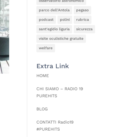
osservatorio astronomico
parco dell'Antola
pegaso
podcast
polini
rubrica
sant'egidio liguria
sicurezza
visite oculistiche gratuite
welfare
Extra Link
HOME
CHI SIAMO – RADIO 19
PUREHITS
BLOG
CONTATTI Radio19
#PUREHITS